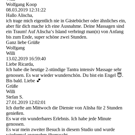
Wolfgang Koop
08.03.2019
12:31:22
Hallo Alischa,
ich trage mich eigentlich nie in Gästebücher oder ähnliches ein,
aber für dich mache ich eine Ausnahme. Deine Massagen sind
ein Traum! Auf Alischa‘s Island verbringt man(n) von Anfang
bis zum Ende, super schöne zwei Stunden.
Ganz liebe Grüße
Wolfgang
Willi
13.02.2019
16:59:40
Liebe Ricarda,
Ich habe die heutige 2-stündige Tantra intensiv Massage sehr
genossen. Es war wieder wunderschön. Du bist ein Engel 😇.
Bis bald. Liebe 💕
Grüße
Willi
Stefan S.
27.01.2019
12:02:01
Ich durfte am Mittwoch die Dienste von Alisha für 2 Stunden
genießen.
Es war ein wunderbares Erlebnis. Ich habe jede Minute
genossen.
Es war mein zweiter Besuch in diesem Studio und wurde
wiedermal angenehm überrascht.