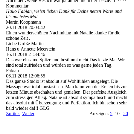
Auch der zweite Besuch war garantiert nicht der Letzte. 5*****
Kommentar:
Hallo Fabian, vielen lieben Dank für Deine netten Worte und
bis nächstes Mal
Martin Koopmann
20.11.2018
20:03:42
Einen wunderschönen Nachmittag mit Natalie ,danke für die
schöne Zeit .
Liebe Grüße Martin
Hans u.Annette Meerstein
16.11.2018
21:34:46
Das war einsame Spitze und bestimmt nicht Das letzte Mal.Wir
sind total zufrieden und würden so was gerne jeden Tag.
Fabian
06.11.2018
12:06:55
Das ganze Studio ist absolut auf Wohlfühlen ausgelegt. Die
Massage war total fanstastisch. Man kann von der Ersten bis zur
letzten Minute abschalten und genießen. Der perfekte Ausgleich
zum stressigen Alltag. Natalie ist absolut sympathisch und macht
das absolut mit Überzeugung und Perfektion. Ich bin schon sehr
bald wieder da!!! GLG
Zurück
Weiter
Anzeigen:
5
10
20